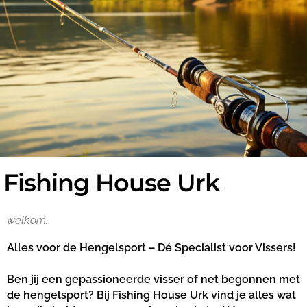
Fishing House Urk
alles voor de hengelsport.
welkom.
Alles voor de Hengelsport – Dé Specialist voor Vissers!
Ben jij een gepassioneerde visser of net begonnen met
de hengelsport? Bij Fishing House Urk vind je alles wat